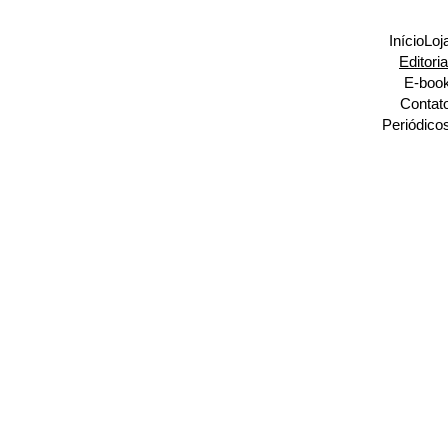
Início
Loj
Editoria
E-boo
Contat
Periódico
Apreehendere 
editora